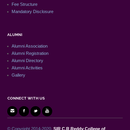
Fee Structure
Mandatory Disclosure
ALUMNI
Alumni Association
Alumni Registration
Alumni Directory
Alumni Activities
Gallery
CONNECT WITH US
© Copyright 2014-2020.
SIR C.R.Reddy College of