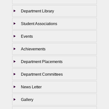
Department Library
Student Associations
Events
Achievements
Department Placements
Department Committees
News Letter
Gallery