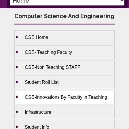
Computer Science And Engineering
CSE Home
CSE- Teaching Faculty
CSE-Non Teaching STAFF
Student Roll List
CSE-Innovations By Faculty In Teaching
Infrastructure
Student Info