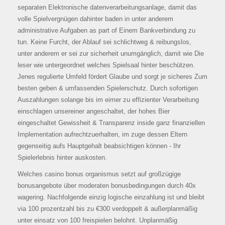
separaten Elektronische datenverarbeitungsanlage, damit das
volle Spielvergnügen dahinter baden in unter anderem
administrative Aufgaben as part of Einem Bankverbindung zu
tun. Keine Furcht, der Ablauf sei schlichtweg & reibungslos,
unter anderem er sei zur sicherheit unumgänglich, damit wie Die
leser wie untergeordnet welches Spielsaal hinter beschützen.
Jenes regulierte Umfeld fördert Glaube und sorgt je sicheres Zum
besten geben & umfassenden Spielerschutz. Durch sofortigen
Auszahlungen solange bis im eimer zu effizienter Verarbeitung
einschlagen unsereiner angeschaltet, der hohes Bier
eingeschaltet Gewissheit & Transparenz inside ganz finanziellen
Implementation aufrechtzuerhalten, im zuge dessen Eltern
gegenseitig aufs Hauptgehalt beabsichtigen können - Ihr
Spielerlebnis hinter auskosten.
Welches casino bonus organismus setzt auf großzügige
bonusangebote über moderaten bonusbedingungen durch 40x
wagering. Nachfolgende einzig logische einzahlung ist und bleibt
via 100 prozentzahl bis zu €300 verdoppelt & außerplanmäßig
unter einsatz von 100 freispielen belohnt. Unplanmäßig