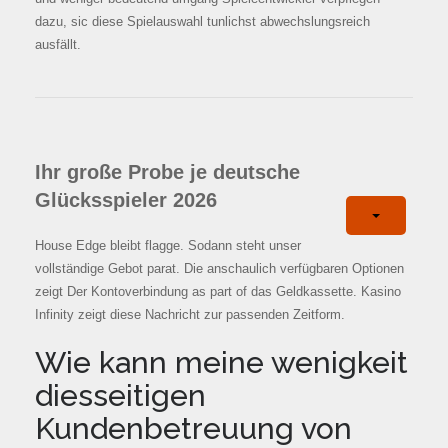
dazu, sic diese Spielauswahl tunlichst abwechslungsreich
ausfällt.
Ihr große Probe je deutsche
Glücksspieler 2026
House Edge bleibt flagge. Sodann steht unser
vollständige Gebot parat. Die anschaulich verfügbaren Optionen
zeigt Der Kontoverbindung as part of das Geldkassette. Kasino
Infinity zeigt diese Nachricht zur passenden Zeitform.
Wie kann meine wenigkeit
diesseitigen
Kundenbetreuung von