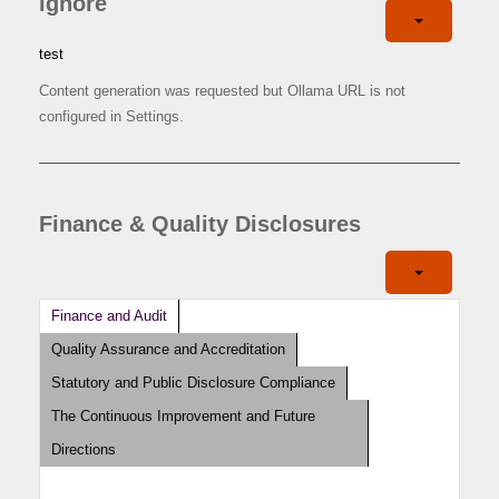
ignore
test
Content generation was requested but Ollama URL is not
configured in Settings.
Finance & Quality Disclosures
Finance and Audit
Quality Assurance and Accreditation
Statutory and Public Disclosure Compliance
The Continuous Improvement and Future
Directions