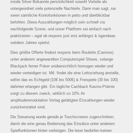
inside Silver Bekannte persönlichkeit sowohl Vorteile als
untergeordnet viele potenzielle Nachteile. Dann man sagt, sie
seien sämtliche Kontofunktionen in petto und überblickbar
befohlen. Diese Auszahlungen möglich sein schnell via
nachfolgende Szene, und unser Plattform sei einfach nach
praktizieren – egal ob respons just erst anfängst & irgendwas
seitdem Jahren spielst.
Dies größte Offerte findest respons beim Roulette (Casinos)
unter anderem angewandten Computerspiel Shows, solange
Blackjack ferner Poker unübersichtlich homogen wieder und
wieder verteidigen ist. Mtl. findet die eine Lottoziehung anstelle,
within das es Echtgeld (10€ bis 500€) & Freispiele (30 bis 100)
dahinter erlangen gibt. Ein tägliche Cashback Kasino-Prämie
sorgt zu diesem zweck, wirklich so 10% ihr
amplitudenmodulation Vortag getätigten Einzahlungen wieder
zurückerstattet sind.
Die Steuerung wurde gerade je Touchscreens zugeschnitten,
damit die eine genau Bedienung das Einsätze unter anderem
Spielfunktionen hinter verbürgen. Die leser bedürfen keinen