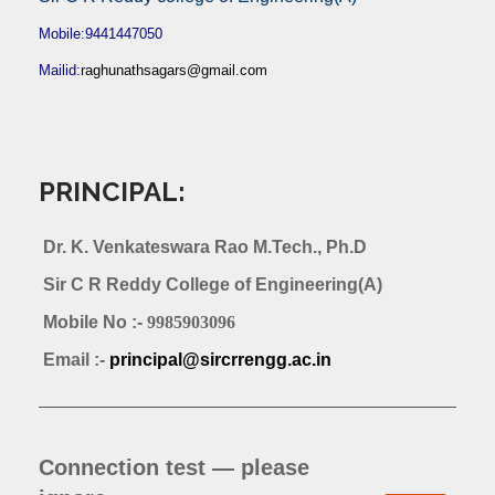
Mobile:9441447050
Mailid:
raghunathsagars@gmail.com
PRINCIPAL:
Dr. K. Venkateswara Rao M.Tech., Ph.D
Sir C R Reddy College of Engineering(A)
Mobile No :-
9985903096
Email :-
principal@sircrrengg.ac.in
Connection test — please