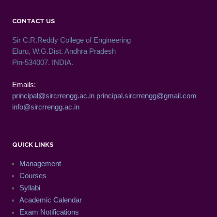
CONTACT US
Sir C.R.Reddy College of Engineering
Eluru, W.G.Dist. Andhra Pradesh
Pin-534007. INDIA.
Emails:
principal@sircrrengg.ac.in
principal.sircrrengg@gmail.com
info@sircrrengg.ac.in
QUICK LINKS
Management
Courses
Syllabi
Academic Calendar
Exam Notifications