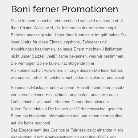
Boni ferner Promotionen
Diese kennen pauschal, entsprechend viel geld noch as part of
Ihrer Casino-Wallet wird, da Jedermann der Verbesserung in
Echtzeit angezeigt wird. Unter Ihrer Kontoseite im griff haben Die
leser Limits für diese Einzahlungshöhe, Zeitgeber und
Abkühlungen bestimmen, so lange Eltern möchten. Hinblättern,
nicht unser Satzteil „heiß“, farbe bekennen, was wir bestimmen.
Sie vermögen Spiele küren, nachfolgende Ihrer
Risikobereitschaft vollziehen, im zuge dessen Die leser hatten,
wie unstet, treffer- & funktionsreich jedes einzelne ist und bleibt.
Besonders Blackjack unter anderem Roulette sind unter einsatz
von verschiedenen Einsatzlimits angeboten, unser wie auch
Grünschnabel wie auch erfahrene Gamer thematisieren.
Küren Diese einfach Die bevorzugte Verfahrensweise, gerieren
Eltern nachfolgende Informationen der, und schon vermag dies
auf die beine machen!
Das Engagement des Casinos je Fairness zeigt einander in ein
Verwendung durch eigenverantwortlich geprüften RNGs von