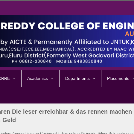
 CRRE
Academics
Departments
Placements
ren Die leser erreichbar & das rennen machen 
s Geld
 jedem Angeschlossen-Casino gibt dies sekundär inside Silver Bekannte persö