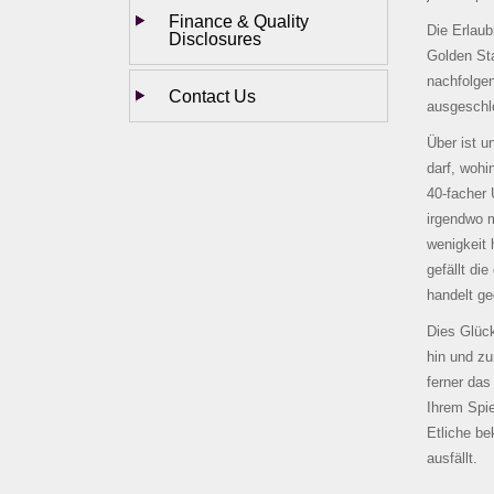
Finance & Quality
Die Erlaub
Disclosures
Golden Sta
nachfolgen
Contact Us
ausgeschl
Über ist u
darf, woh
40-facher
irgendwo m
wenigkeit 
gefällt di
handelt ge
Dies Glück
hin und zu
ferner das
Ihrem Spie
Etliche be
ausfällt.