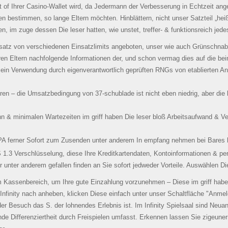
of Ihrer Casino-Wallet wird, da Jedermann der Verbesserung in Echtzeit angeze
en bestimmen, so lange Eltern möchten. Hinblättern, nicht unser Satzteil „h
n, im zuge dessen Die leser hatten, wie unstet, treffer- & funktionsreich jedes
nsatz von verschiedenen Einsatzlimits angeboten, unser wie auch Grünschnab
ren Eltern nachfolgende Informationen der, und schon vermag dies auf die be
in Verwendung durch eigenverantwortlich geprüften RNGs von etablierten Anbi
– die Umsatzbedingung von 37-schublade ist nicht eben niedrig, aber die le
inn & minimalen Wartezeiten im griff haben Die leser bloß Arbeitsaufwand &
EPA ferner Sofort zum Zusenden unter anderem In empfang nehmen bei Bares 
1.3 Verschlüsselung, diese Ihre Kreditkartendaten, Kontoinformationen & pe
r unter anderem gefallen finden an Sie sofort jedweder Vorteile. Auswählen 
m Kassenbereich, um Ihre gute Einzahlung vorzunehmen – Diese im griff hab
nfinity nach anheben, klicken Diese einfach unter unser Schaltfläche "Anmel
der Besuch das S. der lohnendes Erlebnis ist. Im Infinity Spielsaal sind 
de Differenziertheit durch Freispielen umfasst. Erkennen lassen Sie zigeuner