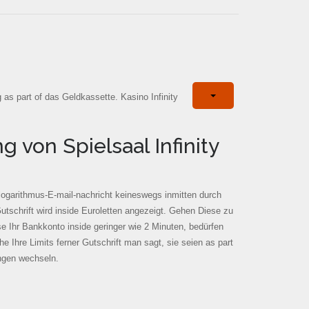
as part of das Geldkassette. Kasino Infinity
von Spielsaal Infinity
 logarithmus-E-mail-nachricht keineswegs inmitten durch
Gutschrift wird inside Euroletten angezeigt. Gehen Diese zu
e Ihr Bankkonto inside geringer wie 2 Minuten, bedürfen
 Ihre Limits ferner Gutschrift man sagt, sie seien as part
ungen wechseln.