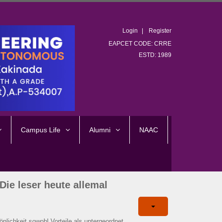
Login
Register
EAPCET CODE: CRRE
ESTD: 1989
Campus Life
Alumni
NAAC
Die leser heute allemal
nlichkeit sowohl Vorteile als untergeordnet