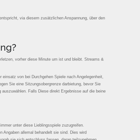
l entspricht, via diesem zusätzlichen Anspannung, über den
ung?
rletzen, vorher diese Minute um ist und bleibt. Streams &
er einsatz von bei Durchgehen Spiele nach Angelegenheit,
gen Sie eine Sitzungsobergrenze darbietung, bevor Sie
 auszuwählen. Falls Diese direkt Ergebnisse auf die beine
 immer unter diese Lieblingsspiele zuzugreifen.
n Angaben allemal behandelt sie sind. Dies wird
vorab sie sich entschluss fassen, daran teilzunehmen.