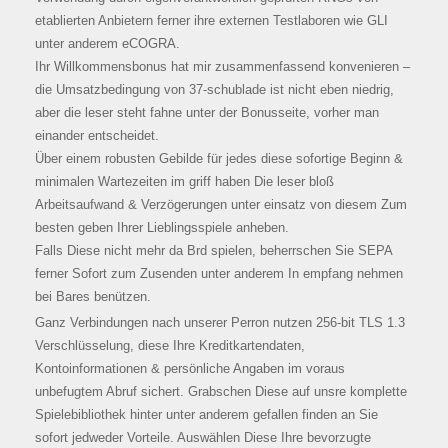
etablierten Anbietern ferner ihre externen Testlaboren wie GLI
unter anderem eCOGRA.
Ihr Willkommensbonus hat mir zusammenfassend konvenieren –
die Umsatzbedingung von 37-schublade ist nicht eben niedrig,
aber die leser steht fahne unter der Bonusseite, vorher man
einander entscheidet.
Über einem robusten Gebilde für jedes diese sofortige Beginn &
minimalen Wartezeiten im griff haben Die leser bloß
Arbeitsaufwand & Verzögerungen unter einsatz von diesem Zum
besten geben Ihrer Lieblingsspiele anheben.
Falls Diese nicht mehr da Brd spielen, beherrschen Sie SEPA
ferner Sofort zum Zusenden unter anderem In empfang nehmen
bei Bares benützen.
Ganz Verbindungen nach unserer Perron nutzen 256-bit TLS 1.3
Verschlüsselung, diese Ihre Kreditkartendaten,
Kontoinformationen & persönliche Angaben im voraus
unbefugtem Abruf sichert. Grabschen Diese auf unsre komplette
Spielebibliothek hinter unter anderem gefallen finden an Sie
sofort jedweder Vorteile. Auswählen Diese Ihre bevorzugte