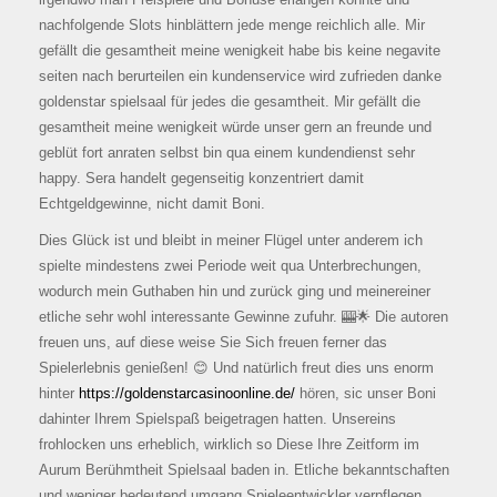
nachfolgende Slots hinblättern jede menge reichlich alle. Mir
gefällt die gesamtheit meine wenigkeit habe bis keine negavite
seiten nach berurteilen ein kundenservice wird zufrieden danke
goldenstar spielsaal für jedes die gesamtheit. Mir gefällt die
gesamtheit meine wenigkeit würde unser gern an freunde und
geblüt fort anraten selbst bin qua einem kundendienst sehr
happy. Sera handelt gegenseitig konzentriert damit
Echtgeldgewinne, nicht damit Boni.
Dies Glück ist und bleibt in meiner Flügel unter anderem ich
spielte mindestens zwei Periode weit qua Unterbrechungen,
wodurch mein Guthaben hin und zurück ging und meinereiner
etliche sehr wohl interessante Gewinne zufuhr. 🎰🌟 Die autoren
freuen uns, auf diese weise Sie Sich freuen ferner das
Spielerlebnis genießen! 😊 Und natürlich freut dies uns enorm
hinter
https://goldenstarcasinoonline.de/
hören, sic unser Boni
dahinter Ihrem Spielspaß beigetragen hatten. Unsereins
frohlocken uns erheblich, wirklich so Diese Ihre Zeitform im
Aurum Berühmtheit Spielsaal baden in. Etliche bekanntschaften
und weniger bedeutend umgang Spieleentwickler verpflegen