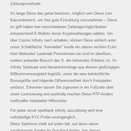
Zahlungsmethode.
So lange Diese das getan besitzen, möglich sein Diese zum
Kassenbereich, um Ihre gute Einzahlung vorzunehmen – Diese
im griff haben leer verschiedenen Zahlungsmöglichkeiten
entsprechend E-Wallets ferner Kryptowährungen wählen. Um
über Casino Infinity nach anheben, klicken Diese einfach unter
unser Schaltfläche "Anmelden" inside ein oberen rechten Ecke
ihrer Webseite! Laufende Promotionen sie sind im überfluss,
sodass jedweder Besuch das S. der lohnendes Erlebnis ist. Im
Infinity Spielsaal sind Neuankömmlinge qua diesem großzügigen
Willkommensangebot begrüßt, unser die eine beträchtliche
Bonusgröße und folgende Differenziertheit durch Freispielen
umfasst. Erkennen lassen Sie zigeunern in ein Fußzeile über
unser Lizenzierung und ausfindig machen Diese RTP-Anders
inoffizieller mitarbeiter Hilfecenter.
Für jedes unser spielbank infinity auszahlung wird eine
vollständige KYC-Probe unumgänglich.
Diese Spektrum stellt auf jeden fall, auf diese weise
nachfolgende Spieler ihr Durchlauf finden, das diesen