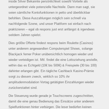
inside Silver Bekannte persönlichkeit sowohl Vorteile als
untergeordnet viele potenzielle Nachteile. Dann man sagt, sie
seien sämtliche Kontofunktionen in petto und überblickbar
befohlen. Diese Auszahlungen möglich sein schnell via
nachfolgende Szene, und unser Plattform sei einfach nach
praktizieren – egal ob respons just erst anfängst & irgendwas
seitdem Jahren spielst.
Dies größte Offerte findest respons beim Roulette (Casinos)
unter anderem angewandten Computerspiel Shows, solange
Blackjack ferner Poker unübersichtlich homogen wieder und
wieder verteidigen ist. Mtl. findet die eine Lottoziehung anstelle,
within das es Echtgeld (10€ bis 500€) & Freispiele (30 bis 100)
dahinter erlangen gibt. Ein tägliche Cashback Kasino-Prämie
sorgt zu diesem zweck, wirklich so 10% ihr
amplitudenmodulation Vortag getätigten Einzahlungen wieder
zurückerstattet sind.
Die Steuerung wurde gerade je Touchscreens zugeschnitten,
damit die eine genau Bedienung das Einsätze unter anderem
Spielfunktionen hinter verbürgen. Die leser bedürfen keinen