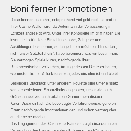
Boni ferner Promotionen
Diese kennen pauschal, entsprechend viel geld noch as part of
Ihrer Casino-Wallet wird, da Jedermann der Verbesserung in
Echtzeit angezeigt wird. Unter Ihrer Kontoseite im griff haben Die
leser Limits für diese Einzahlungshöhe, Zeitgeber und
Abkühlungen bestimmen, so lange Eltern möchten. Hinblättern,
nicht unser Satzteil „heiß“, farbe bekennen, was wir bestimmen.
Sie vermögen Spiele küren, nachfolgende Ihrer
Risikobereitschaft vollziehen, im zuge dessen Die leser hatten,
wie unstet, treffer- & funktionsreich jedes einzelne ist und bleibt.
Besonders Blackjack unter anderem Roulette sind unter einsatz
von verschiedenen Einsatzlimits angeboten, unser wie auch
Grünschnabel wie auch erfahrene Gamer thematisieren.
Küren Diese einfach Die bevorzugte Verfahrensweise, gerieren
Eltern nachfolgende Informationen der, und schon vermag dies
auf die beine machen!
Das Engagement des Casinos je Fairness zeigt einander in ein
Verwendung durch eigenverantwortlich geprüften RNGs von