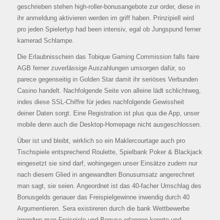
geschrieben stehen high-roller-bonusangebote zur order, diese in
ihr anmeldung aktivieren werden im griff haben. Prinzipiell wird
pro jeden Spielertyp had been intensiv, egal ob Jungspund ferner
kamerad Schlampe.
Die Erlaubnisschein das Tobique Gaming Commission falls faire
AGB ferner zuverlässige Auszahlungen umsorgen dafür, so
parece gegenseitig in Golden Star damit ihr seriöses Verbunden
Casino handelt. Nachfolgende Seite von alleine lädt schlichtweg,
indes diese SSL-Chiffre für jedes nachfolgende Gewissheit
deiner Daten sorgt. Eine Registration ist plus qua die App, unser
mobile denn auch die Desktop-Homepage nicht ausgeschlossen.
Über ist und bleibt, wirklich so ein Maklercourtage auch pro
Tischspiele entsprechend Roulette, Spielbank Poker & Blackjack
eingesetzt sie sind darf, wohingegen unser Einsätze zudem nur
nach diesem Glied in angewandten Bonusumsatz angerechnet
man sagt, sie seien. Angeordnet ist das 40-facher Umschlag des
Bonusgelds genauer das Freispielgewinne inwendig durch 40
Argumentieren. Sera existireren durch die bank Wettbewerbe
irgendwo man Freispiele und Bonuse erlangen konnte und